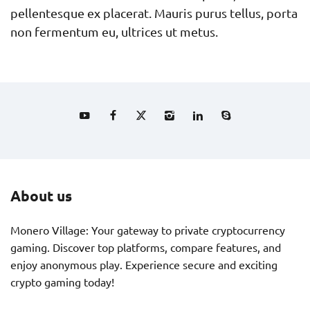
pellentesque ex placerat. Mauris purus tellus, porta
non fermentum eu, ultrices ut metus.
About us
Monero Village: Your gateway to private cryptocurrency
gaming. Discover top platforms, compare features, and
enjoy anonymous play. Experience secure and exciting
crypto gaming today!