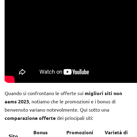
Quando si confrontano le offerte sui
migliori siti non
aams 2023
, notiamo che le promozioni e i bonus di
benvenuto variano notevolmente. Qui sotto una
comparazione offerte
dei principali siti:
Bonus
Promozioni
Varietà di
Sito