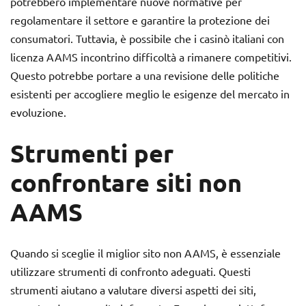
potrebbero implementare nuove normative per
regolamentare il settore e garantire la protezione dei
consumatori. Tuttavia, è possibile che i casinò italiani con
licenza AAMS incontrino difficoltà a rimanere competitivi.
Questo potrebbe portare a una revisione delle politiche
esistenti per accogliere meglio le esigenze del mercato in
evoluzione.
Strumenti per
confrontare siti non
AAMS
Quando si sceglie il miglior sito non AAMS, è essenziale
utilizzare strumenti di confronto adeguati. Questi
strumenti aiutano a valutare diversi aspetti dei siti,