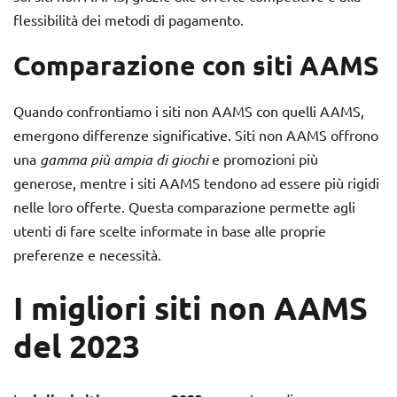
flessibilità dei metodi di pagamento.
Comparazione con siti AAMS
Quando confrontiamo i siti non AAMS con quelli AAMS,
emergono differenze significative. Siti non AAMS offrono
una
gamma più ampia di giochi
e promozioni più
generose, mentre i siti AAMS tendono ad essere più rigidi
nelle loro offerte. Questa comparazione permette agli
utenti di fare scelte informate in base alle proprie
preferenze e necessità.
I migliori siti non AAMS
del 2023