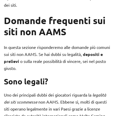
dei siti.
Domande frequenti sui
siti non AAMS
In questa sezione risponderemo alle domande più comuni
sui siti non AAMS. Se hai dubbi su legalità,
depositi e
prelievi
o sulla reale possibilità di vincere, sei nel posto
giusto.
Sono legali?
Uno dei principali dubbi dei giocatori riguarda la
legalità
dei siti scommesse
non AAMS. Ebbene sì, molti di questi
siti operano legalmente in vari Paesi grazie a licenze
rilasciate da autorità internazionali come Malta Gaming