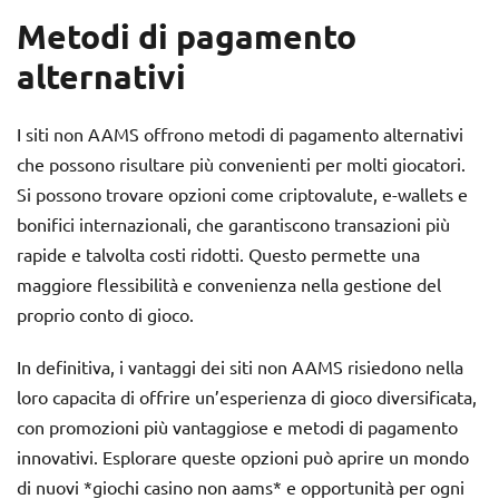
Metodi di pagamento
alternativi
I siti non AAMS offrono metodi di pagamento alternativi
che possono risultare più convenienti per molti giocatori.
Si possono trovare opzioni come criptovalute, e-wallets e
bonifici internazionali, che garantiscono transazioni più
rapide e talvolta costi ridotti. Questo permette una
maggiore flessibilità e convenienza nella gestione del
proprio conto di gioco.
In definitiva, i vantaggi dei siti non AAMS risiedono nella
loro capacita di offrire un’esperienza di gioco diversificata,
con promozioni più vantaggiose e metodi di pagamento
innovativi. Esplorare queste opzioni può aprire un mondo
di nuovi *giochi casino non aams* e opportunità per ogni