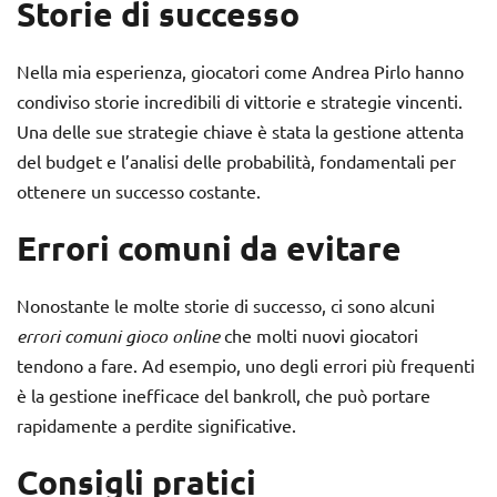
Storie di successo
Nella mia esperienza, giocatori come Andrea Pirlo hanno
condiviso storie incredibili di vittorie e strategie vincenti.
Una delle sue strategie chiave è stata la gestione attenta
del budget e l’analisi delle probabilità, fondamentali per
ottenere un successo costante.
Errori comuni da evitare
Nonostante le molte storie di successo, ci sono alcuni
errori comuni gioco online
che molti nuovi giocatori
tendono a fare. Ad esempio, uno degli errori più frequenti
è la gestione inefficace del bankroll, che può portare
rapidamente a perdite significative.
Consigli pratici