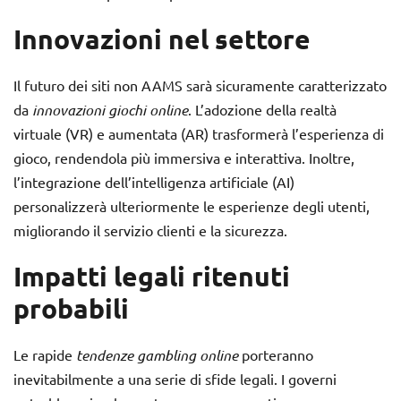
Innovazioni nel settore
Il futuro dei siti non AAMS sarà sicuramente caratterizzato
da
innovazioni giochi online
. L’adozione della realtà
virtuale (VR) e aumentata (AR) trasformerà l’esperienza di
gioco, rendendola più immersiva e interattiva. Inoltre,
l’integrazione dell’intelligenza artificiale (AI)
personalizzerà ulteriormente le esperienze degli utenti,
migliorando il servizio clienti e la sicurezza.
Impatti legali ritenuti
probabili
Le rapide
tendenze gambling online
porteranno
inevitabilmente a una serie di sfide legali. I governi