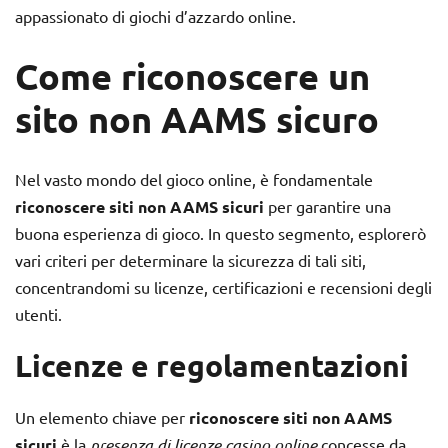
appassionato di giochi d’azzardo online.
Come riconoscere un
sito non AAMS sicuro
Nel vasto mondo del gioco online, è fondamentale
riconoscere siti non AAMS sicuri
per garantire una
buona esperienza di gioco. In questo segmento, esplorerò
vari criteri per determinare la sicurezza di tali siti,
concentrandomi su licenze, certificazioni e recensioni degli
utenti.
Licenze e regolamentazioni
Un elemento chiave per
riconoscere siti non AAMS
sicuri
è la
presenza di licenze casino online
concesse da